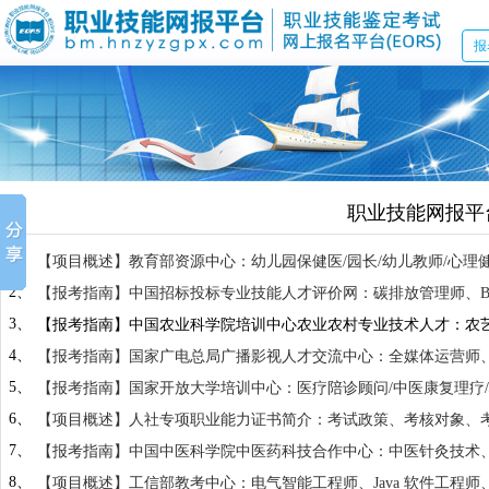
报
职业技能网报平
1、
【项目概述】教育部资源中心：幼儿园保健医/园长/幼儿教师/心理
说明
2、
【报考指南】中国招标投标专业技能人才评价网：碳排放管理师、BIM
项目管理师、工程总承包(EPC) 工程师、战略规划管理师、污水
3、
【报考指南】中国农业科学院培训中心农业农村专业技术人才：农
统工程管理师、弱电系统集成项目经理等专业技能人才评价证书项
料配方师、农村电子商务师、农业项目管理师、农业品牌策划师、
4、
【报考指南】国家广电总局广播影视人才交流中心：全媒体运营师、
目报考说明
5、
【报考指南】国家开放大学培训中心：医疗陪诊顾问/中医康复理疗/
6、
【项目概述】人社专项职业能力证书简介：考试政策、考核对象、
样本等事项说明
7、
【报考指南】中国中医科学院中医药科技合作中心：中医针灸技术
术、中医正骨推拿技术、中医脊椎保健技术、中医小儿推拿技术、
8、
【项目概述】工信部教考中心：电气智能工程师、Java 软件工程