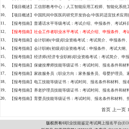
中医预防保健技术、中医灸疗保健技术、中医健康管理技术等中医
师、多媒体应用设计师、室内设计师、平面设计师、广告艺术设计
9、
【项目概述】工信部教考中心：人工智能应用工程师、智能化系统
理工程师、网络营销师、网络工程师、网络信息安全工程师、信息
师、广告艺术设计师、大数据分析师、网络工程师、弱电/安防系
10、
【项目概述】中国民间中医医药研究开发协会/中医药适宜技术应
助设计师、网络营销师、广告艺术设计师、网络应用工程师、数据
说明
11、
【报考指南】普通话水平等级考试：考试介绍、申报条件、考试科
12、
【报考指南】社会工作者职业水平考试：考试介绍、申报条件、考
等事项说明
13、
【报考指南】会计职称(中级)职业资格考试：考试简介、申报条件
成绩查询、证书管理等事项说明
14、
【报考指南】会计职称(初级)职业资格考试：申报条件、考试大纲
证书管理等事项说明
15、
【报考指南】经济师(经济专业职称)职业资格考试：考试简介、申
准、成绩查询、证书管理等介绍
16、
【报考指南】保健按摩师技能等级证书：考试时间、报名条件和材
17、
【报考指南】家政服务员（职业方向：家务服务员、母婴护理员、
试科目、证书样本及相关事项说明
18、
【报考指南】电工技能等级证书：考试时间、报名条件和材料、报
19、
【报考指南】养老护理员技能等级证书：考试时间、报名条件和材
20、
【报考指南】育婴员技能等级证书：考试时间、报名条件和材料、
首页
上一页
版权所有
©
职业技能鉴定考试网上报名平台(EORS 