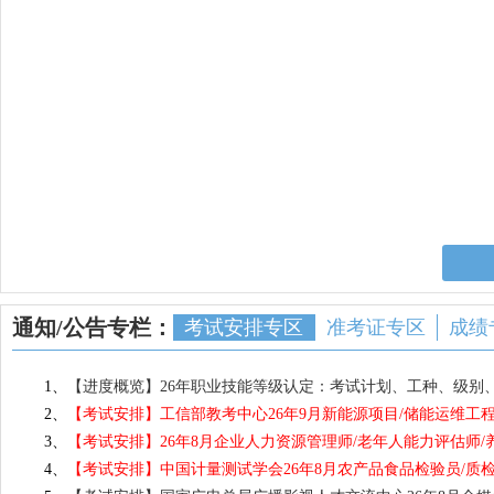
智慧家居系统工程师
弱电系统集成
职业(岗位)技能
机电一体化工程师
Java软件工程师
智能化系统集成项目经理
人工智能应用
新材料检测工程师
新材料研发工
网络与信息安全工程师
人工智能算法
数字资产管理师
新能源项目管
安防系统工程师
大数据分析师
高考志愿填报指导
学业规划指导
建筑八大员
挖掘机/装载机
路面机械操作
环卫机械操作
全过程招投标/项目/咨询
图书管理员
档案信息化管理师
宠物营养师
通知/公告专栏：
考试安排专区
准考证专区
成绩
无人机操作员
化妆师
企业合规师
内审员
首席法务师
中华传统文化
1、
【进度概览】26年职业技能等级认定：考试计划、工种、级别
咖啡师
保卫管理员
2、
【考试安排】工信部教考中心26年9月新能源项目/储能运维工程
宠物美容/宠物训导师
托育师
3、
【考试安排】26年8月企业人力资源管理师/老年人能力评估师/
演讲口才培训师
国学与现代教
4、
【考试安排】中国计量测试学会26年8月农产品食品检验员/质检
舞蹈教育培训教师
美术教育培训