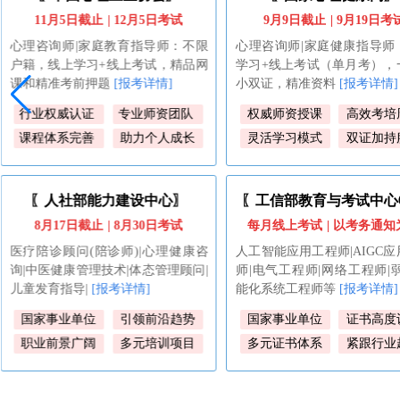
9月9日截止
| 9
月19日考试
每周二/四开课
| 学完即可
心理咨询师|家庭健康指导师：线上
幼儿园园长|幼儿教师|家庭教
学习+线上考试（单月考），一大一
师|心理健康指导师|亲子教育
小双证，精准资料
[报考详情]
美术培训师
[报考详情]
权威师资授课
高效考培周期
教育部直属
国家事业
灵活学习模式
双证加持服务
课程资源丰富
贴合课标
〖工信部教育与考试中心①〗
〖轻工业职业能力评价
每月线上考试
|
以考务通知为准
8月18日截止
| 8
月22日考
人工智能应用工程师|AIGC应用工程
调酒师/鉴定估价师/服装制版
师|电气工程师|网络工程师|弱电/智
网营销师/钢琴调律师/包装设
能化系统工程师等
[报考详情]
告设计师等
[报考详情]
国家事业单位
证书高度认可
国家事业单位
行业认可
多元证书体系
紧跟行业趋势
全国通用可查
覆盖领域