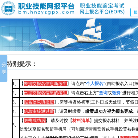
报
特别提示：
1、
【
未提交报名信息新考生
】请点击“
个人报名
”
(自助报名入口
2、
【
已提交报名信息的考生
】请点击右上方“
查询
或
缴费
”
进行相
3、
【
报名信息
填报
后
】
,需等待资格初审(工作日当天处理，节假
4、
【
信息审核通过后
】:请及时缴费，
缴费成功方视为报名完成
。
【
缴费成功后
】:
请及时按【
材料清单
】提交报名材料，并关注
5、
信发送至报名预留手机号（可能因运营商监管或手机设置被拦