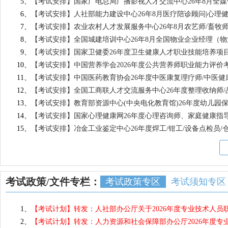
5、
【考试安排】国家广电总局广播影视人才交流中心26年8月全媒
整理收纳师
品酒师
6、
【考试安排】人社部能力建设中心26年8月医疗陪诊顾问|心理
护工
皮肤管理师
7、
【考试安排】农业农村人才发展服务中心26年8月农艺师/畜牧
宠物护理/宠物健康管理
食品检验员
8、
【考试安排】全国城建培训中心26年8月全国物业企业经理（
沙盘游戏指导/咨询师
食品安全管理
9、
【考试安排】国家卫健委26年度卫生健康人才职业技能培养项
营养指导员/营养配餐师
母婴/儿童/老
10、
【考试安排】中国营养学会2026年度公共营养师职业能力评价
亲子教育指导师
动漫游戏设计
11、
【考试安排】中国医药教育协会26年度中医康复理疗师/中医健
PCB设计工程师
现场管理工程
12、
【考试安排】全国工商联人才交流服务中心26年度整理收纳师/品
软件设计师
通信工程师
13、
【考试安排】教育部资源中心(中央电化教育馆)26年度幼儿园保
移动安全工程师
程序设计工程
14、
【考试安排】国家心理健康网26年度心理咨询师、家庭健康指
智能网联汽车技术
数据安全工程
15、
【考试安排】冶金工业鉴定中心26年度焊工/钳工/设备点检员/
少儿编程指导师(Scratch)
影视编辑/拍摄/
网页设计师
多媒体应用设
智能楼宇工程师
智能建筑弱电
综合布线工程师
数字技术应用
硬件维修工程师
硬件技术维护
考试政策/文件专栏：
考试政策专区
考试须知专区
渗透测试工程师
软件测试工程
1、
【考试计划】转发：人社部办公厅关于2026年度专业技术人
2、
【考试计划】转发：人力资源和社会保障部办公厅2026年度