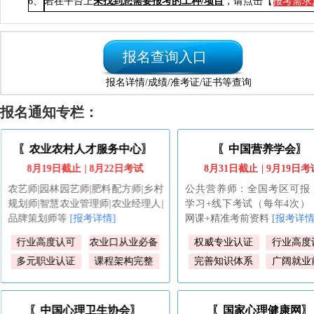
6、
若在平台上
未找到您需要报考的工种/项目
，请点击【
报考需求
报名查询入口
报名详情/成绩/准考证/证书等查询
报名通知专栏：
〖中国营养学会〗
〖工信部教育与考试中心
8月31日截止
| 9
月19日考试
单月考/9月11日截止
|26
日
公共营养师：全国考区可报，线上
新能源：风电运维工程师|火
学习+线下考试（每年4次），高端
工程师|光伏运维/发电工程师
网课+精准考前资料
[报考详情]
维/储能系统工程师
[报考详情
权威专业认证
行业高度认可
技能与市场对接
招投标
完善知识体系
广阔就业前景
企业资质评级
职业晋升
〖国家心理健康网〗
〖教育部资源中心/电教